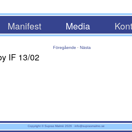
Manifest
Media
Kont
Föregående
·
Nästa
y IF 13/02
Copyright © Supras Malmö 2026 ·
info@suprasmalmo.se