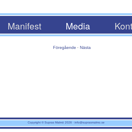
Manifest
Media
Kont
Föregående
·
Nästa
Copyright © Supras Malmö 2026 ·
info@suprasmalmo.se