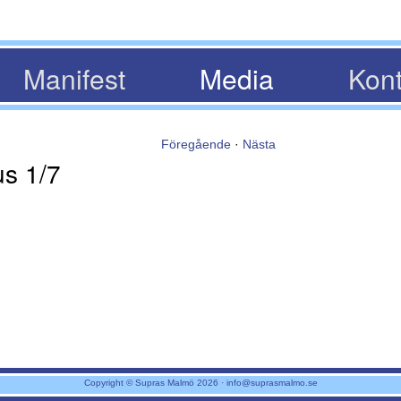
Manifest
Media
Kont
Föregående
·
Nästa
us 1/7
Copyright © Supras Malmö 2026 ·
info@suprasmalmo.se