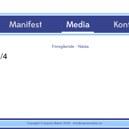
Manifest
Media
Kon
Föregående
·
Nästa
/4
Copyright © Supras Malmö 2026 ·
info@suprasmalmo.se