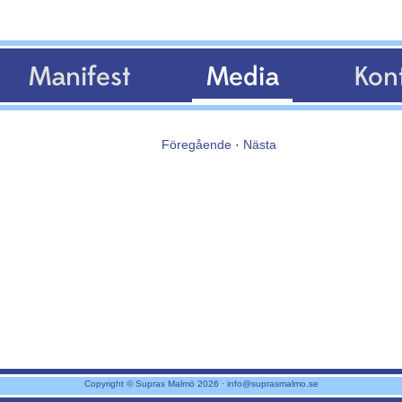
Manifest
Media
Kon
Föregående
·
Nästa
Copyright © Supras Malmö 2026 ·
info@suprasmalmo.se