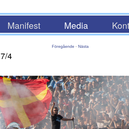
Manifest
Media
Kont
Föregående
·
Nästa
17/4