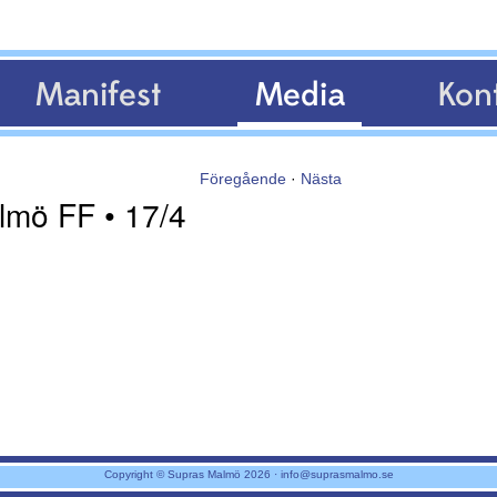
Manifest
Media
Kon
Föregående
·
Nästa
lmö FF • 17/4
Copyright © Supras Malmö 2026 ·
info@suprasmalmo.se