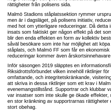
rättigheter från polisens sida.
Malmö Stadions ståplatssektion rymmer urspr
men är i dagsläget, på polisens initiativ, reducera
med hot om ytterligare reduceringar. Då detta
insats som faktiskt ger någon effekt på det som
blir den enda effekten en form av kollektiv best
såväl besökare som inte har möjlighet att köpa b
ståplats, och Malmö FF som får en ekonomisk fö
reduceringar kommer även årskortsinnehavare 
Inför säsongen 2019 släpptes en informationsfi
Riksidrottsförbundet vilken innehöll riktlinjer f
omfattande, och integritetskränkande, visiterin
att skriva in dessa riktlinjer som ett krav i Mal
evenemangstillstånd. Supportrar och klubbar v
var insatser som inte skulle ge ökade effekter
en stor kränkning av supportrarnas rättigheter 
stort obehag.