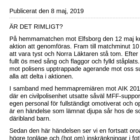
Publicerat den 8 maj, 2019
ÄR DET RIMLIGT?
På hemmamatchen mot Elfsborg den 12 maj
aktion att genomföras. Fram till matchminut 1
att vara tyst och Norra Läktaren stå tom. Efter
fullt ös med sång och flaggor och fylld ståplats.
mot polisens upptrappade agerande mot oss s
alla att delta i aktionen.
I samband med hemmapremiären mot AIK 2018 
där en civilpolisenhet utsatte såväl MFF-supp
egen personal för fullständigt omotiverat och op
är en händelse som lämnat djupa sår hos de s
däribland barn.
Sedan den här händelsen ser vi en fortsatt oro
högre tonläge och (hot om) inskränkningar i fot