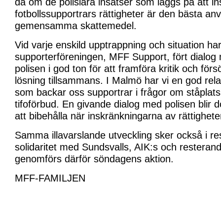
då om de polisiära insatser som läggs på att i
fotbollssupportrars rättigheter är den bästa a
gemensamma skattemedel.
Vid varje enskild upptrappning och situation har 
supporterföreningen, MFF Support, fört dialo
polisen i god ton för att framföra kritik och för
lösning tillsammans. I Malmö har vi en god re
som backar oss supportrar i frågor om ståplat
tifoförbud. En givande dialog med polisen blir 
att bibehålla när inskränkningarna av rättighete
Samma illavarslande utveckling sker också i res
solidaritet med Sundsvalls, AIK:s och resteran
genomförs därför söndagens aktion.
MFF-FAMILJEN