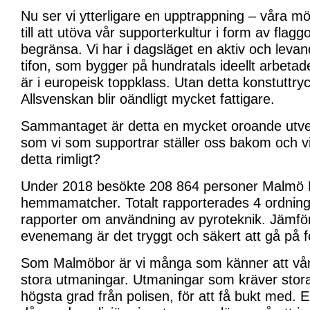
Nu ser vi ytterligare en upptrappning – våra möj
till att utöva vår supporterkultur i form av flaggo
begränsa. Vi har i dagsläget en aktiv och levan
tifon, som bygger på hundratals ideellt arbetade
är i europeisk toppklass. Utan detta konstuttry
Allsvenskan blir oändligt mycket fattigare.
Sammantaget är detta en mycket oroande utvec
som vi som supportrar ställer oss bakom och vi 
detta rimligt?
Under 2018 besökte 208 864 personer Malmö F
hemmamatcher. Totalt rapporterades 4 ordning
rapporter om användning av pyroteknik. Jämfö
evenemang är det tryggt och säkert att gå på f
Som Malmöbor är vi många som känner att vå
stora utmaningar. Utmaningar som kräver stora 
högsta grad från polisen, för att få bukt med. En